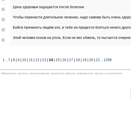
Цена здоровья ощущается после болезни.
Чтобы перенести длительное лечение, надо самому быть очень здор
Бойся причинять людям зло, и тебе не придется бояться ничего друго
Злой человек похож на уголь. Если не мог обжечь, то пытается очерни
1
..
7
|
8
|
9
|
10
|
11
|
12
|
13
|
14
|
15
|
16
|
17
|
18
|
19
|
20
|
21
..
1299
Афоризмы, цитаты, высказывания, крылатые фразы, выражения, мысли и изречения