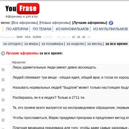
меню: [
Все афоризмы
] [
Новые афоризмы
]
[Лучшие афоризмы]
ПО АВТОРАМ
ПО ТЕМАМ
ИЗ КИНОФИЛЬМОВ
ИЗ МУЛЬТФИЛЬМОВ
Разрешение:
WAP
|
PDA
|
NORM
| LARGE
Листинг по:
15
|
30
|
45
|
60
за сегодня
|
за вчера
|
за позавчера
|
за неделю
|
за месяц
|
за все время
Лучшие афоризмы
за все время:
Афоризм:
Лишь удивительные люди умеют дивно восхищать.
Людей сближают три вещи - общая идея, общий враг, и тоска по хорош
Называть нормальных людей "быдлом" может только настоящее быд
Разбираюсь ли я в людях? Только в 2711-ти.
Те, кто громче всего жалуются на несправедливое обращение, первым
Чтобы прославиться, Маркс придумал призрака и предложил метод е
Платная медицина придумана для того, чтобы даже самые здоровые л