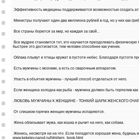
Эффективность медицины поддерживается возможностью создать атм
Министры получают один-два миллиона рублей в год, но у них как гри
Все страны борются за мир, но каждая за свой...
Все мудрее становится тот, кто научается преодолевать физическую 
быстрее это достигается, тем человек способнее как ученик.
Облака плывут и птицы кружат в пустоте небес. Благодаря пустоте пр
Есть мужчины с мозгами, а есть со сварочным аппаратом.
Упасть в объятия мужчины - лучший способ отделаться от него.
Если женщина холодна как рыба - мужчина должен быть терпелив как
ЛЮБОВЬ МУЖЧИНЫ К ЖЕНЩИНЕ - ТОНКИЙ ШАРМ ЖЕНСКОГО ОЧА
От слишком горячих женщин мужчины испаряются.
Жена облизывает мужа, как кошка и рычит на него, как собака.
Женись, несмотря ни на что. Если попадется хорошая жена, будешь и
www.kekelev.narod.ru/html/wrs_book.html