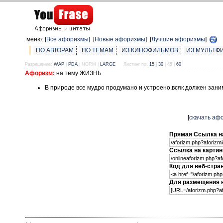
меню: [
Все афоризмы
] [
Новые афоризмы
] [
Лучшие афоризмы
]
ПО АВТОРАМ
ПО ТЕМАМ
ИЗ КИНОФИЛЬМОВ
ИЗ МУЛЬТФ
Разрешение:
WAP
|
PDA
| NORM |
LARGE
Листинг по:
15
|
30
|
45
|
60
Афоризм:
на тему ЖИЗНЬ
В природе все мудро продумано и устроено,всяк должен зани
[
скачать аф
Прямая Ссылка н
Ссылка на картин
Код для веб-стра
Для размещения 