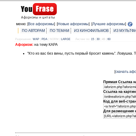
меню: [
Все афоризмы
] [
Новые афоризмы
] [
Лучшие афоризмы
]
ПО АВТОРАМ
ПО ТЕМАМ
ИЗ КИНОФИЛЬМОВ
ИЗ МУЛЬТФ
Разрешение:
WAP
|
PDA
| NORM |
LARGE
Листинг по:
15
|
30
|
45
|
60
Афоризм:
на тему КАРА
"Кто из вас без вины, пусть первый бросит камень". Ловушка. Т
[
скачать аф
Прямая Ссылка н
Ссылка на картин
Код для веб-стра
Для размещения 